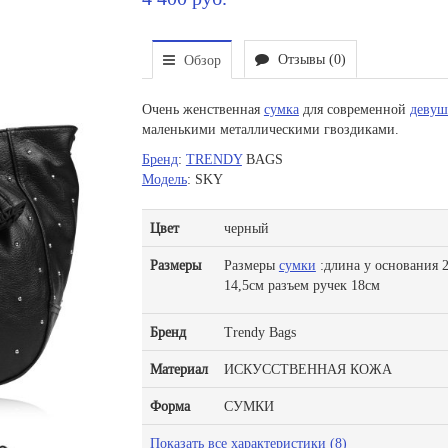
Отзывы (0)
Обзор
Очень женственная
сумка
для современной
девуш
маленькими металлическими гвоздиками.
Бренд
:
TRENDY
BAGS
Модель
: SKY
Цвет
черный
Размеры
Размеры
сумки
:длина у основания 2
14,5см разъем ручек 18см
Бренд
Trendy Bags
Материал
ИСКУССТВЕННАЯ КОЖА
Форма
СУМКИ
Показать все характеристики (8)