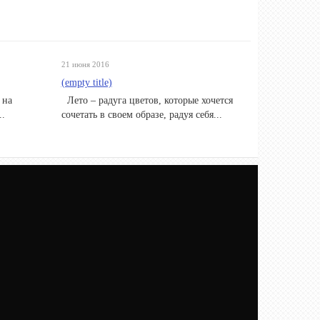
21 июня 2016
(empty title)
 на
Лето – радуга цветов, которые хочется
..
сочетать в своем образе, радуя себя...