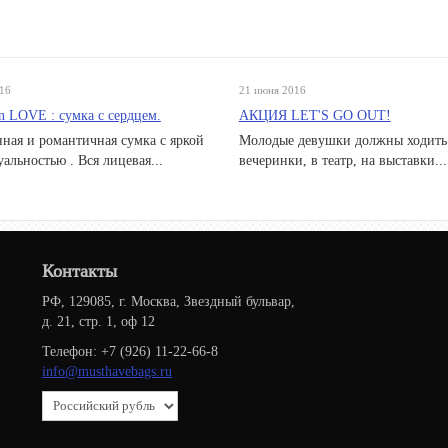
16
21 июня 2016
n LOVE : сумка с сердцем.
АКЦИЯ LET'S GO OUT!
ная и романтичная сумка с яркой
Молодые девушки должны ходить
альностью . Вся лицевая...
вечеринки, в театр, на выставки...
Контакты
РФ, 129085, г. Москва, Звездный бульвар,
д. 21, стр. 1, оф 12
Телефон: +7 (926) 11-22-66-8
info@musthavebags.ru